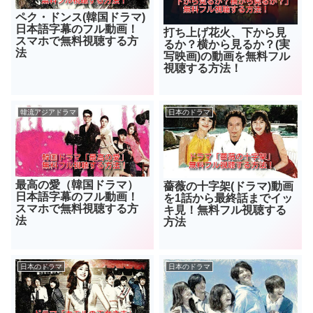
ペク・ドンス(韓国ドラマ)
日本語字幕のフル動画！
打ち上げ花火、下から見
スマホで無料視聴する方
るか？横から見るか？(実
法
写映画)の動画を無料フル
視聴する方法！
韓流アジアドラマ
日本のドラマ
最高の愛（韓国ドラマ）
薔薇の十字架(ドラマ)動画
日本語字幕のフル動画！
を1話から最終話までイッ
スマホで無料視聴する方
キ見！無料フル視聴する
法
方法
日本のドラマ
日本のドラマ