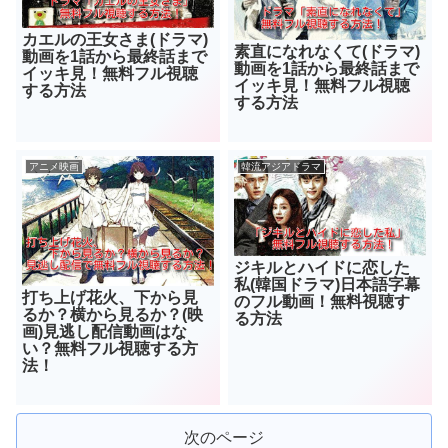
カエルの王女さま(ドラマ)
素直になれなくて(ドラマ)
動画を1話から最終話まで
動画を1話から最終話まで
イッキ見！無料フル視聴
イッキ見！無料フル視聴
する方法
する方法
アニメ映画
韓流アジアドラマ
ジキルとハイドに恋した
私(韓国ドラマ)日本語字幕
打ち上げ花火、下から見
のフル動画！無料視聴す
るか？横から見るか？(映
る方法
画)見逃し配信動画はな
い？無料フル視聴する方
法！
次のページ