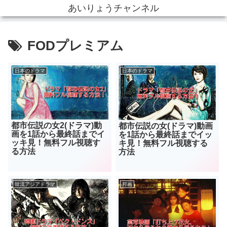
あいりょうチャンネル
FODプレミアム
日本のドラマ
日本のドラマ
都市伝説の女2(ドラマ)動
都市伝説の女(ドラマ)動画
画を1話から最終話までイ
を1話から最終話までイッ
ッキ見！無料フル視聴す
キ見！無料フル視聴する
る方法
方法
韓流アジアドラマ
邦画