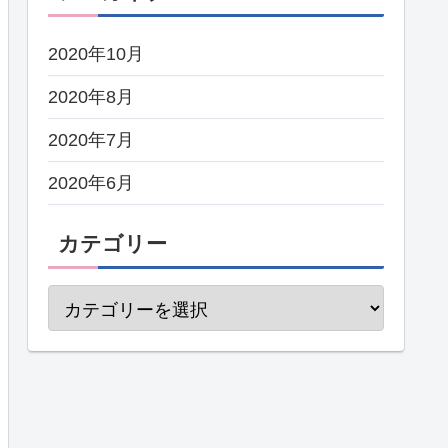
2020年10月
2020年8月
2020年7月
2020年6月
カテゴリー