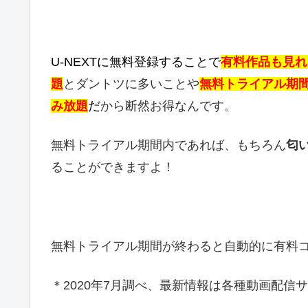
U-NEXTに無料登録することで
有料作品も見れ
題
とダントツに多いことや
無料トライアル期間
み放題
だ
から断然お得なんです。
無料トライアル期間内であれば、もちろん
匂
ることができますよ！
無料トライアル期間が終わると自動的に有料
＊2020年7月調べ、最新情報は各種動画配信