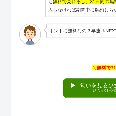
も
無料で見れるし、31日間の無
入らなければ期間中に解約しち
ホントに無料なの？早速U-NE
＼無料で3
匂いを見る少
U-NEXT