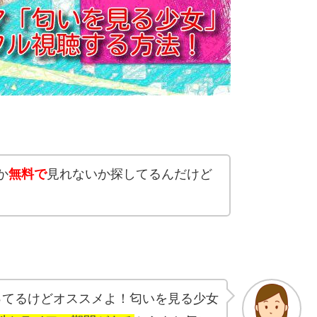
か
無料で
見れないか探してるんだけど
使ってるけどオススメよ！匂いを見る少女