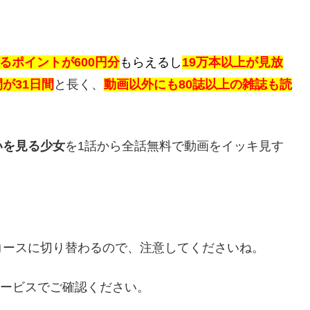
るポイントが600円分
もらえるし
19万本以上が見放
が31日間
と長く、
動画以外にも80誌以上の雑誌も読
いを見る少女
を1話から全話無料で動画をイッキ見す
コースに切り替わるので、注意してくださいね。
サービスでご確認ください。