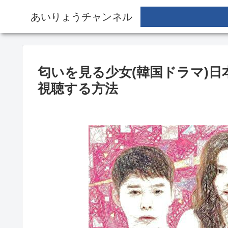
あいりょうチャンネル
匂いを見る少女(韓国ドラマ)
視聴する方法