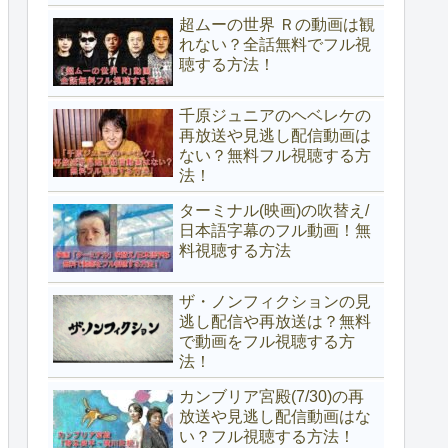
超ムーの世界 Ｒの動画は観
れない？全話無料でフル視
聴する方法！
千原ジュニアのヘベレケの
再放送や見逃し配信動画は
ない？無料フル視聴する方
法！
ターミナル(映画)の吹替え/
日本語字幕のフル動画！無
料視聴する方法
ザ・ノンフィクションの見
逃し配信や再放送は？無料
で動画をフル視聴する方
法！
カンブリア宮殿(7/30)の再
放送や見逃し配信動画はな
い？フル視聴する方法！