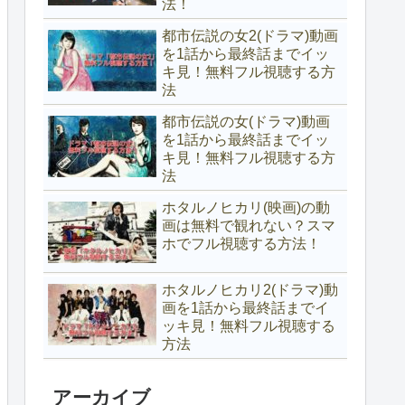
法！
都市伝説の女2(ドラマ)動画
を1話から最終話までイッ
キ見！無料フル視聴する方
法
都市伝説の女(ドラマ)動画
を1話から最終話までイッ
キ見！無料フル視聴する方
法
ホタルノヒカリ(映画)の動
画は無料で観れない？スマ
ホでフル視聴する方法！
ホタルノヒカリ2(ドラマ)動
画を1話から最終話までイ
ッキ見！無料フル視聴する
方法
アーカイブ