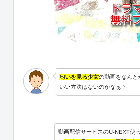
匂いを見る少女
の動画をなんと
いい方法はないのかなぁ？
動画配信サービスのU-NEXT