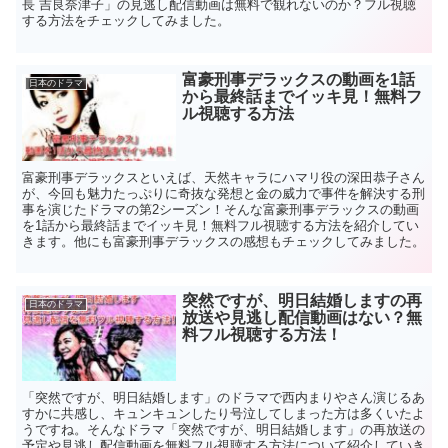
長 吉良奈津子」の見逃し配信動画は無料で観れないのか？フル視聴
する方法をチェックしてみました。
富豪刑事デラックスの動画を1話
日本のドラマ
から最終話までイッキ見！無料フ
ル視聴する方法
富豪刑事デラックスといえば、天然キャラにハマリ役の深田恭子さん
が、今回も魅力たっぷりに奇抜な発想と金の威力で事件を解決する刑
事を演じたドラマの第2シーズン！そんな富豪刑事デラックスの動画
を1話から最終話までイッキ見！無料フル視聴する方法を紹介してい
きます。他にも富豪刑事デラックスの感想もチェックしてみました。
突然ですが、明日結婚しますの再
日本のドラマ
放送や見逃し配信動画はない？無
料フル視聴する方法！
「突然ですが、明日結婚します」のドラマで西内まりやさん演じるあ
すかに共感し、キュンキュンしたり号泣してしまった方は多くいたよ
うですね。そんなドラマ「突然ですが、明日結婚します」の再放送の
予定や見逃し配信動画を無料フル視聴する方法について紹介していき