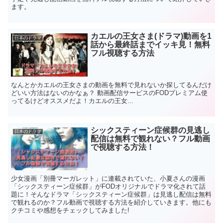
ます。
カエルの王女さま(ドラマ)動画を1
日本のドラマ
話から最終話までイッキ見！無料
フル視聴する方法
なんとかカエルの王女さまの動画を無料で見れないか探してるんだけ
どいい方法はないのかなぁ？ 動画配信サービスのFODプレミアム使
ってるけどオススメだよ！カエルの王女...
シックスティーン症候群の見逃し
日本のドラマ
配信は無料で観れない？フル動画
で視聴する方法！
少女漫画「別冊マーガレット」に連載されていた、小夏さんの漫画
「シックスティーン症候群」がFODオリジナルでドラマ化されて話
題に！そんなドラマ「シックスティーン症候群」は見逃し配信は無料
で観れるのか？フル動画で視聴する方法を紹介していきます。他にも
クチコミや感想をチェックしてみました!