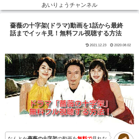
あいりょうチャンネル
薔薇の十字架(ドラマ)動画を1話から最終
話までイッキ見！無料フル視聴する方法
2021.12.23
2020.08.02
なんとか
薔薇の十字架
の動画を
無料で
見れな