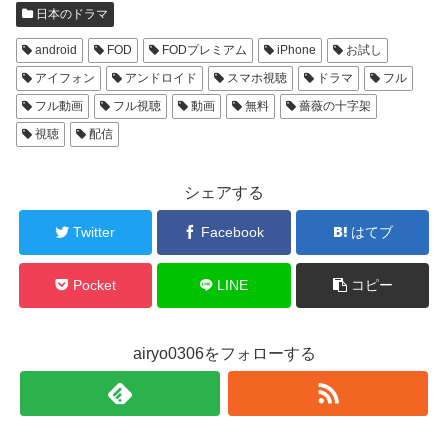
日本のドラマ
android
FOD
FODプレミアム
iPhone
お試し
アイフォン
アンドロイド
スマホ視聴
ドラマ
フル
フル動画
フル視聴
動画
無料
薔薇の十字架
視聴
配信
シェアする
Twitter
Facebook
はてブ
Pocket
LINE
コピー
airyo0306をフォローする