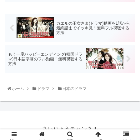
カエルの王女さま(ドラマ)動画を1話から
最終話までイッキ見！無料フル視聴する
方法
もう一度ハッピーエンディング(韓国ドラ
マ)日本語字幕のフル動画！無料視聴する
方法
ホーム
ドラマ
日本のドラマ
あいりょうチャンネル
© 2020 あいりょうチャンネル.