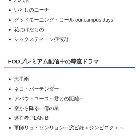
パパ活
いとしのニーナ
グッドモーニング・コール our campus days
花にけだもの
シックスティーン症候群
FODプレミアム配信中の韓流ドラマ
流星雨
ネコ・バーテンダー
アバウトユース～君との距離～
空から降る一億の星
逃亡者 PLAN B
軍師リュ・ソンリョン～懲ビ録＜ジンビロク＞～