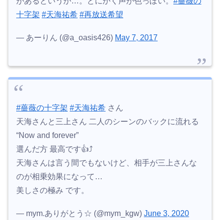
があるというか…。とにかく声が色っぽい。
#薔薇の
十字架
#天海祐希
#再放送希望
— あーりん (@a_oasis426)
May 7, 2017
#薔薇の十字架
#天海祐希
さん
天海さんと三上さん 二人のシーンのバックに流れる
“Now and forever”
選んだ方 最高です👍⤴️
天海さんは言う間でもないけど、相手が三上さんな
のが相乗効果になって…
美しさの極み です。
— mym.ありがとう☆ (@mym_kgw)
June 3, 2020