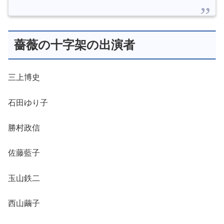
薔薇の十字架の出演者
三上博史
石田ゆり子
勝村政信
佐藤藍子
玉山鉄二
西山繭子