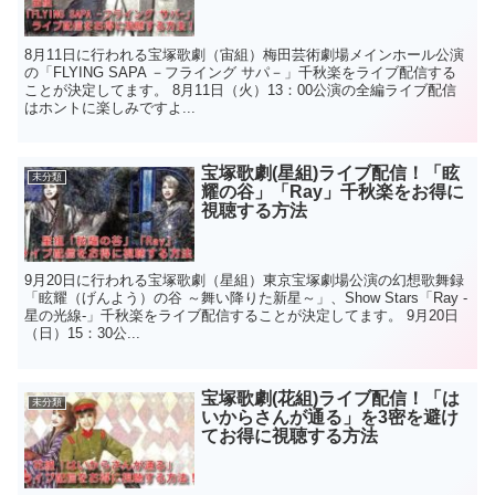
8月11日に行われる宝塚歌劇（宙組）梅田芸術劇場メインホール公演
の「FLYING SAPA －フライング サパ－」千秋楽をライブ配信する
ことが決定してます。 8月11日（火）13：00公演の全編ライブ配信
はホントに楽しみですよ...
宝塚歌劇(星組)ライブ配信！「眩
未分類
耀の谷」「Ray」千秋楽をお得に
視聴する方法
9月20日に行われる宝塚歌劇（星組）東京宝塚劇場公演の幻想歌舞録
「眩耀（げんよう）の谷 ～舞い降りた新星～」、Show Stars「Ray -
星の光線-」千秋楽をライブ配信することが決定してます。 9月20日
（日）15：30公...
宝塚歌劇(花組)ライブ配信！「は
未分類
いからさんが通る」を3密を避け
てお得に視聴する方法