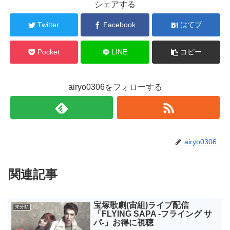
シェアする
Twitter
Facebook
はてブ
Pocket
LINE
コピー
airyo0306をフォローする
airyo0306
関連記事
宝塚歌劇(宙組)ライブ配信
未分類
「FLYING SAPA -フライング サ
パ-」お得に視聴