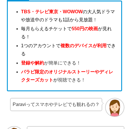
TBS・テレビ東京・WOWOW
の大人気ドラマ
や放送中のドラマも1話から見放題
！
毎月もらえるチケットで
550円の映画
が見れ
る！
1つのアカウントで
複数のデバイスが利用
でき
る
登録や解約
が簡単にできる！
パラビ限定のオリジナルストーリーやディレ
クターズカット
が
視聴できる！
Paraviってスマホやテレビでも観れるの？