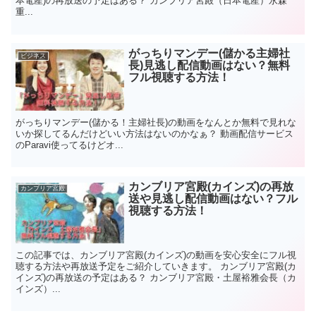
本電産)の再放送の予定はある？ カンブリア宮殿（日本電産）永森
重...
がっちりマンデー(儲かる主婦社
ビジネス
長)見逃し配信動画はない？無料
フル視聴する方法！
がっちりマンデー(儲かる！主婦社長)の動画をなんとか無料で見れな
いか探してるんだけどいい方法はないのかなぁ？ 動画配信サービス
のParavi使ってるけどオ...
カンブリア宮殿(カインズ)の再放
カンブリア宮殿
送や見逃し配信動画はない？フル
視聴する方法！
この記事では、カンブリア宮殿(カインズ)の動画を安心安全にフル視
聴する方法や再放送予定をご紹介していきます。 カンブリア宮殿(カ
インズ)の再放送の予定はある？ カンブリア宮殿・土屋裕雅会長（カ
インズ）...