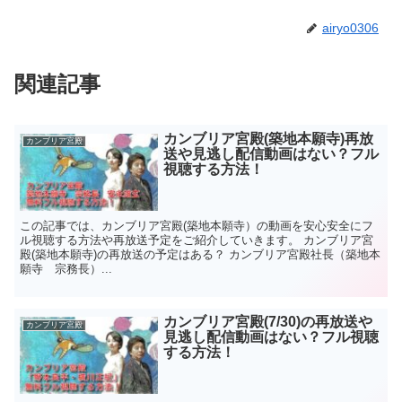
airyo0306
関連記事
カンブリア宮殿(築地本願寺)再放
カンブリア宮殿
送や見逃し配信動画はない？フル
視聴する方法！
この記事では、カンブリア宮殿(築地本願寺）の動画を安心安全にフ
ル視聴する方法や再放送予定をご紹介していきます。 カンブリア宮
殿(築地本願寺)の再放送の予定はある？ カンブリア宮殿社長（築地本
願寺 宗務長）...
カンブリア宮殿(7/30)の再放送や
カンブリア宮殿
見逃し配信動画はない？フル視聴
する方法！