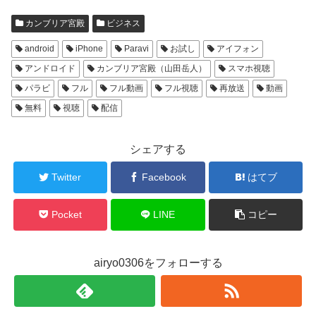
カンブリア宮殿
ビジネス
android
iPhone
Paravi
お試し
アイフォン
アンドロイド
カンブリア宮殿（山田岳人）
スマホ視聴
パラビ
フル
フル動画
フル視聴
再放送
動画
無料
視聴
配信
シェアする
Twitter
Facebook
はてブ
Pocket
LINE
コピー
airyo0306をフォローする