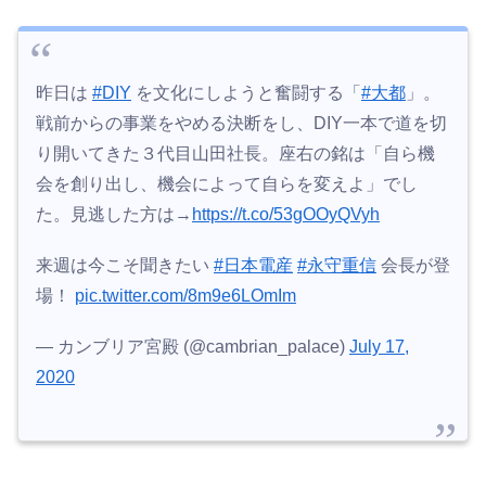
昨日は
#DIY
を文化にしようと奮闘する「
#大都
」。
戦前からの事業をやめる決断をし、DIY一本で道を切
り開いてきた３代目山田社長。座右の銘は「自ら機
会を創り出し、機会によって自らを変えよ」でし
た。見逃した方は→
https://t.co/53gOOyQVyh
来週は今こそ聞きたい
#日本電産
#永守重信
会長が登
場！
pic.twitter.com/8m9e6LOmIm
— カンブリア宮殿 (@cambrian_palace)
July 17,
2020