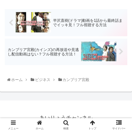
半沢直樹(ドラマ)動画を1話から最終話ま
でイッキ見！フル視聴する方法
カンブリア宮殿(カインズ)の再放送や見逃
し配信動画はない？フル視聴する方法！
ホーム
ビジネス
カンブリア宮殿
あいりょうチャンネル
© 2020 あいりょうチャンネル.
メニュー
ホーム
検索
トップ
サイドバー