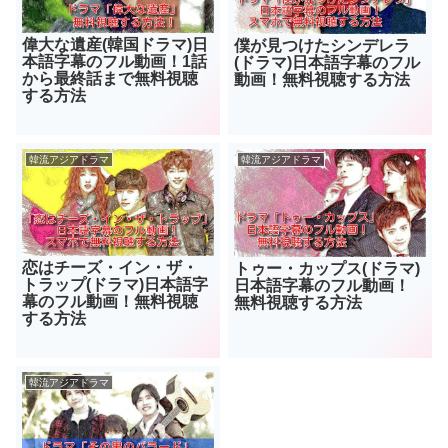
偉大な遺産(韓国ドラマ)日
僕が見つけたシンデレラ
本語字幕のフル動画！1話
(ドラマ)日本語字幕のフル
から最終話まで無料視聴
動画！無料視聴する方法
する方法
韓流アジアドラマ
韓流アジアドラマ
恋はチーズ・イン・ザ・
トゥー・カップス(ドラマ)
トラップ(ドラマ)日本語字
日本語字幕のフル動画！
幕のフル動画！無料視聴
無料視聴する方法
する方法
韓流アジアドラマ