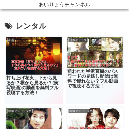
あいりょうチャンネル
レンタル
邦画
日本のドラマ
狙われた半沢直樹のパス
ワードの見逃し配信は無
打ち上げ花火、下から見
料で観れない？フル動画
るか？横から見るか？(実
で視聴する方法！
写映画)の動画を無料フル
視聴する方法！
韓流アジアドラマ
韓流アジアドラマ