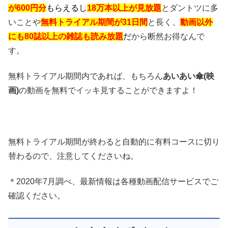
が600円分
もらえるし
18万本以上が見放題
とダントツに多
いことや
無料トライアル期間が31日間
と長く、
動画以外
にも80誌以上の雑誌も読み放題
だ
から断然お得なんで
す。
無料トライアル期間内であれば、もちろん
あいあい傘(映
画)
の動画を無料でイッキ見することができますよ！
無料トライアル期間が終わると自動的に有料コースに切り
替わるので、注意してくださいね。
＊2020年7月調べ、最新情報は各種動画配信サービスでご
確認ください。