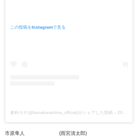
この投稿をInstagramで見る
倉科カナ(@kanakurashina_official)がシェアした投稿
–
2019年11月月2日午前7時34分PDT
市原隼人 (雨宮清太郎)