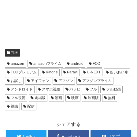
邦画
amazon
amazonプライム
android
FOD
FODプレミアム
iPhone
Paravi
U-NEXT
あいあい傘
お試し
アイフォン
アマゾン
アマゾンプライム
アンドロイド
スマホ視聴
パラビ
フル
フル動画
フル視聴
劇場版
動画
映画
映画版
無料
視聴
配信
シェアする
Twitter
Facebook
はてブ