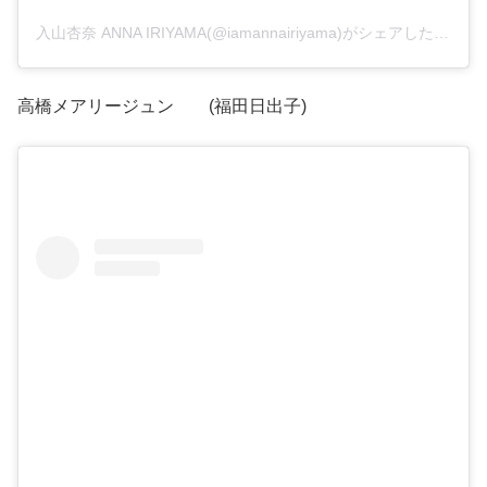
入山杏奈 ANNA IRIYAMA(@iamannairiyama)がシェアした投稿
–
高橋メアリージュン (福田日出子)