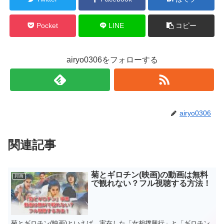
Pocket
LINE
コピー
airyo0306をフォローする
airyo0306
関連記事
菊とギロチン(映画)の動画は無料
邦画
で観れない？フル視聴する方法！
菊とギロチン(映画)といえば、実在した「女相撲興行」と「ギロチン