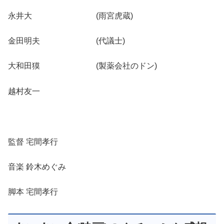
永井大 (雨宮虎蔵)
金田明夫 (代議士)
大和田獏 (製薬会社のドン)
越村友一
監督 宅間孝行
音楽 鈴木めぐみ
脚本 宅間孝行