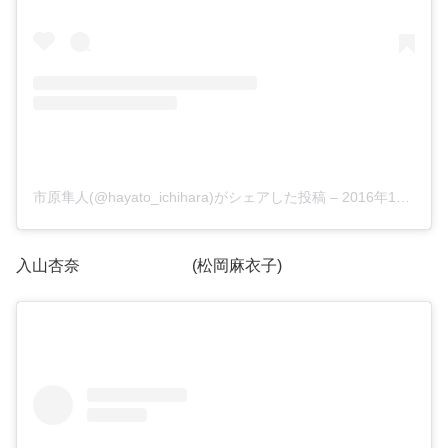
市原隼人(@hayato_ichihara)がシェアした投稿
–
2016年12月月20日午前2時18分PST
入山杏奈 (松岡麻衣子)