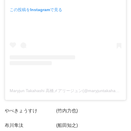
この投稿をInstagramで見る
Maryjun Takahashi 高橋メアリージュン(@maryjuntakahashi)がシェアした投稿
やべきょうすけ (竹内力也)
布川隼汰 (船田知之)