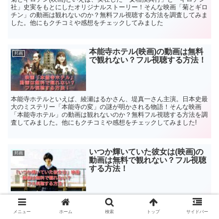
社」史実をもとにしたオリジナルストーリー！そんな映画「菊とギロ
チン」の動画は観れないのか？無料フル視聴する方法を調査してみま
した。他にもクチコミや感想をチェックしてみました
本能寺ホテル(映画)の動画は無料
邦画
で観れない？フル視聴する方法！
本能寺ホテルといえば、綾瀬はるかさん、堤真一さん主演。日本史最
大のミステリー「本能寺の変」の謎が明かされる物語！そんな映画
「本能寺ホテル」の動画は観れないのか？無料フル視聴する方法を調
査してみました。他にもクチコミや感想をチェックしてみました!
いつか輝いていた彼女は(映画)の
邦画
動画は無料で観れない？フル視聴
する方法！
いつか輝いていた彼女は(映画)といえば、お互いを比べあう女子高生
たちのプライドをリアルに描いた青春ドラマ！そんな映画「いつか輝
メニュー
ホーム
検索
トップ
サイドバー
いていた彼女は」の動画は観れないのか？無料フル視聴する方法を調