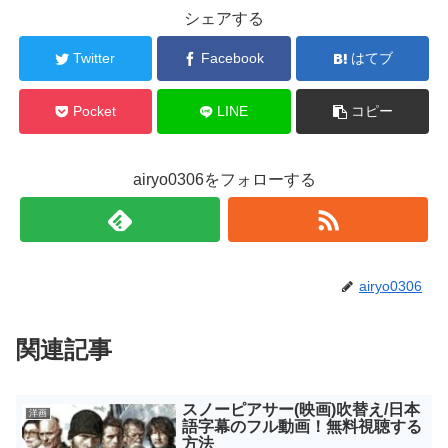
シェアする
Twitter
Facebook
はてブ
Pocket
LINE
コピー
airyo0306をフォローする
airyo0306
関連記事
スノーピアサー(映画)吹替え/日本
洋画
語字幕のフル動画！無料視聴する
方法