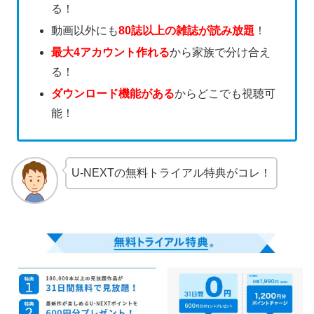
る！
動画以外にも
80誌以上の雑誌が読み放題
！
最大4アカウント作れる
から家族で分け合え
る！
ダウンロード機能がある
からどこでも視聴可
能！
U-NEXTの無料トライアル特典がコレ！