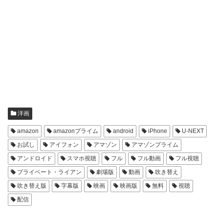
洋画
amazon
amazonプライム
android
iPhone
U-NEXT
お試し
アイフォン
アマゾン
アマゾンプライム
アンドロイド
スマホ視聴
フル
フル動画
フル視聴
プライベート・ライアン
劇場版
動画
吹き替え
吹き替え版
字幕版
映画
映画版
無料
視聴
配信