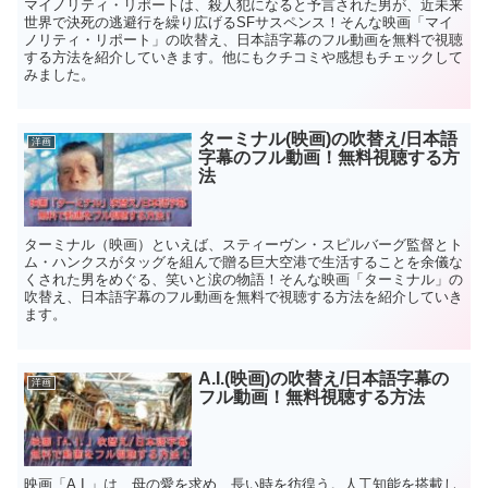
マイノリティ・リポートは、殺人犯になると予言された男が、近未来
世界で決死の逃避行を繰り広げるSFサスペンス！そんな映画「マイ
ノリティ・リポート」の吹替え、日本語字幕のフル動画を無料で視聴
する方法を紹介していきます。他にもクチコミや感想もチェックして
みました。
ターミナル(映画)の吹替え/日本語
洋画
字幕のフル動画！無料視聴する方
法
ターミナル（映画）といえば、スティーヴン・スピルバーグ監督とト
ム・ハンクスがタッグを組んで贈る巨大空港で生活することを余儀な
くされた男をめぐる、笑いと涙の物語！そんな映画「ターミナル」の
吹替え、日本語字幕のフル動画を無料で視聴する方法を紹介していき
ます。
A.I.(映画)の吹替え/日本語字幕の
洋画
フル動画！無料視聴する方法
映画「A.I.」は、母の愛を求め、長い時を彷徨う。人工知能を搭載し