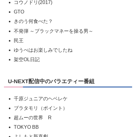
コウノドリ(2017)
GTO
きのう何食べた？
不発弾 ～ブラックマネーを操る男～
民王
ゆうべはお楽しみでしたね
架空OL日記
U-NEXT配信中のバラエティー番組
千原ジュニアのヘベレケ
ブラタモリ（ポイント）
超ムーの世界 R
TOKYO BB
よしもと新喜劇