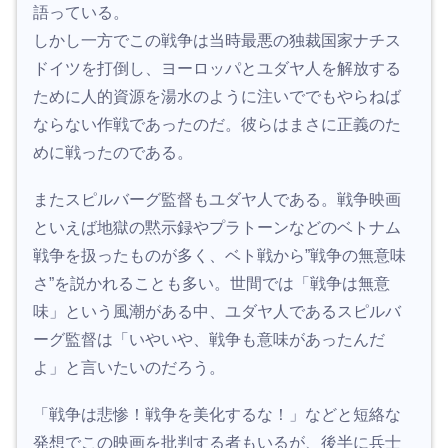
語っている。
しかし一方でこの戦争は当時最悪の独裁国家ナチス
ドイツを打倒し、ヨーロッパとユダヤ人を解放する
ために人的資源を湯水のように注いででもやらねば
ならない作戦であったのだ。彼らはまさに正義のた
めに戦ったのである。
またスピルバーグ監督もユダヤ人である。戦争映画
といえば地獄の黙示録やプラトーンなどのベトナム
戦争を扱ったものが多く、ベト戦から”戦争の無意味
さ”を説かれることも多い。世間では「戦争は無意
味」という風潮がある中、ユダヤ人であるスピルバ
ーグ監督は「いやいや、戦争も意味があったんだ
よ」と言いたいのだろう。
「戦争は悲惨！戦争を美化するな！」などと短絡な
発想でこの映画を批判する者もいるが、後半に兵士