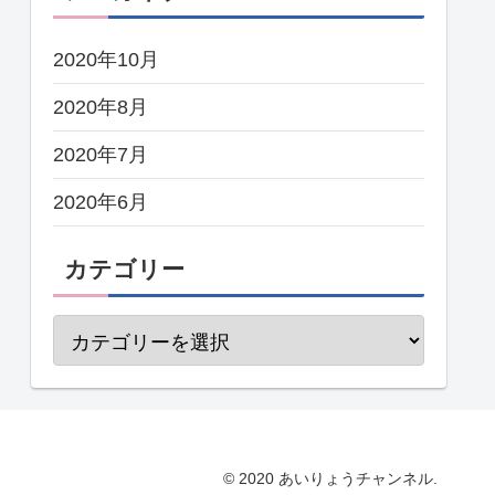
2020年10月
2020年8月
2020年7月
2020年6月
カテゴリー
© 2020 あいりょうチャンネル.