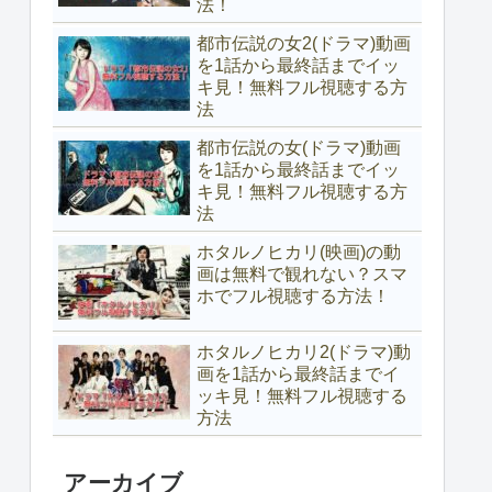
法！
都市伝説の女2(ドラマ)動画
を1話から最終話までイッ
キ見！無料フル視聴する方
法
都市伝説の女(ドラマ)動画
を1話から最終話までイッ
キ見！無料フル視聴する方
法
ホタルノヒカリ(映画)の動
画は無料で観れない？スマ
ホでフル視聴する方法！
ホタルノヒカリ2(ドラマ)動
画を1話から最終話までイ
ッキ見！無料フル視聴する
方法
アーカイブ