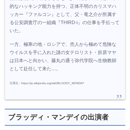
的なハッキング能力を持つ、正体不明のカリスマハ
ッカー『ファルコン』として、父・竜之介が所属す
る公安調査庁の一組織『THIRD-i』の仕事を手伝って
いた。
一方、極寒の地・ロシアで、売人から極めて危険な
ウイルスを手に入れた謎の女テロリスト・折原マヤ
は日本へと向かい、藤丸の通う弥代学院へ生物教師
として赴任して来た…。
引用元：https://ja.wikipedia.org/wiki/BLOODY_MONDAY
ブラッディ・マンデイの出演者