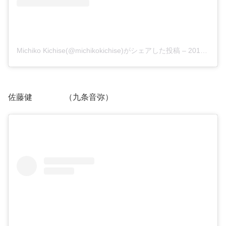
Michiko Kichise(@michikokichise)がシェアした投稿
–
2019年 5月月26日午後8時53分PDT
佐藤健 （九条音弥）