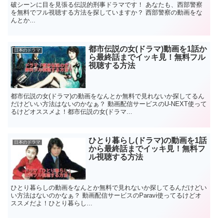
破シーンに目を見張る伝説的刑事ドラマです！ あなたも、西部警察
を無料でフル視聴する方法を探していますか？ 西部警察の動画をな
んとか...
都市伝説の女(ドラマ)動画を1話か
日本のドラマ
ら最終話までイッキ見！無料フル
視聴する方法
都市伝説の女(ドラマ)の動画をなんとか無料で見れないか探してるん
だけどいい方法はないのかなぁ？ 動画配信サービスのU-NEXT使って
るけどオススメよ！都市伝説の女(ドラマ...
ひとり暮らし(ドラマ)の動画を1話
日本のドラマ
から最終話までイッキ見！無料フ
ル視聴する方法
ひとり暮らしの動画をなんとか無料で見れないか探してるんだけどい
い方法はないのかなぁ？ 動画配信サービスのParavi使ってるけどオ
ススメだよ！ひとり暮らし...