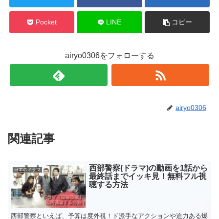
Pocket
LINE
コピー
airyo0306をフォローする
airyo0306
関連記事
西部警察(ドラマ)の動画を1話から
日本のドラマ
最終話までイッキ見！無料フル視
聴する方法
西部警察といえば、予算は度外視！ド派手なアクションや迫力ある爆