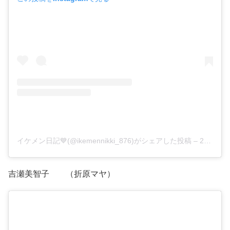
イケメン日記💙(@ikemennikki_876)がシェアした投稿
–
2020年 7月月15日午後8時38分PDT
吉瀬美智子 （折原マヤ）