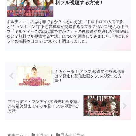
料フル視聴する方法！
ギルティ～この恋は罪ですか？～といえば、“ドロドロ”の人間関係
と“キュンキュン”する恋愛模様が交錯するラブサスペンス!そんなドラ
マ「ギルティ～この恋は罪ですか？」～の再放送や見逃し配信動画は
ない？無料フル視聴する方法！について調査してみました。他にもド
ラマの感想や口コミについても調査しました。
ふろがーる！(ドラマ)放送局や放送地域
は？見逃し配信動画をフル視聴する方
法！
ブラッディ・マンデイ2の過去動画を1話
から最終話までイッキ見！フル視聴する
方法
ホーム
ドラマ
日本のドラマ