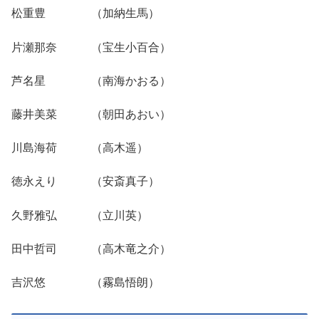
松重豊 （加納生馬）
片瀬那奈 （宝生小百合）
芦名星 （南海かおる）
藤井美菜 （朝田あおい）
川島海荷 （高木遥）
徳永えり （安斎真子）
久野雅弘 （立川英）
田中哲司 （高木竜之介）
吉沢悠 （霧島悟朗）