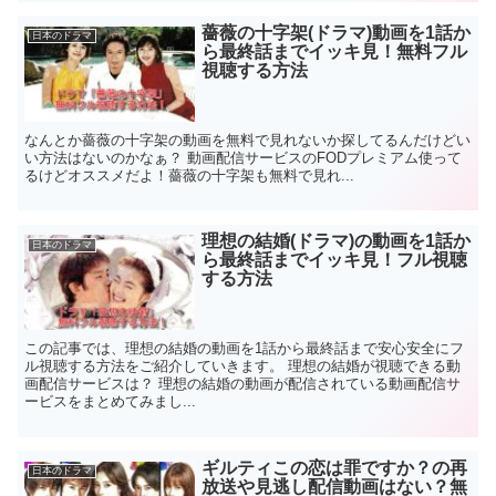
薔薇の十字架(ドラマ)動画を1話か
日本のドラマ
ら最終話までイッキ見！無料フル
視聴する方法
なんとか薔薇の十字架の動画を無料で見れないか探してるんだけどい
い方法はないのかなぁ？ 動画配信サービスのFODプレミアム使って
るけどオススメだよ！薔薇の十字架も無料で見れ...
理想の結婚(ドラマ)の動画を1話か
日本のドラマ
ら最終話までイッキ見！フル視聴
する方法
この記事では、理想の結婚の動画を1話から最終話まで安心安全にフ
ル視聴する方法をご紹介していきます。 理想の結婚が視聴できる動
画配信サービスは？ 理想の結婚の動画が配信されている動画配信サ
ービスをまとめてみまし...
ギルティこの恋は罪ですか？の再
日本のドラマ
放送や見逃し配信動画はない？無