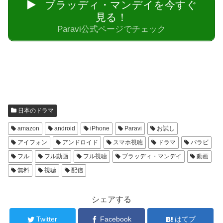
ブラッディ・マンデイを今すぐ
見る！
Paravi公式ページでチェック
日本のドラマ
amazon
android
iPhone
Paravi
お試し
アイフォン
アンドロイド
スマホ視聴
ドラマ
パラビ
フル
フル動画
フル視聴
ブラッディ・マンデイ
動画
無料
視聴
配信
シェアする
Twitter
Facebook
はてブ