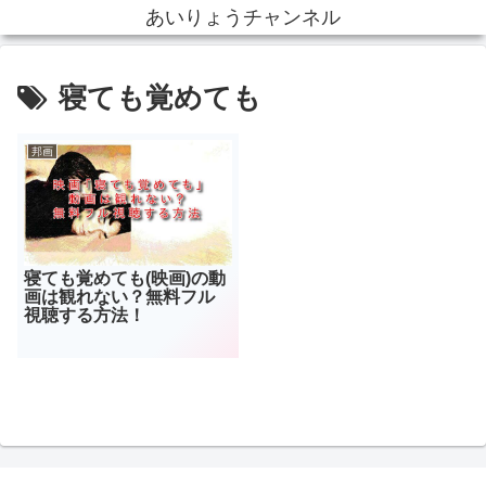
あいりょうチャンネル
寝ても覚めても
邦画
寝ても覚めても(映画)の動
画は観れない？無料フル
視聴する方法！