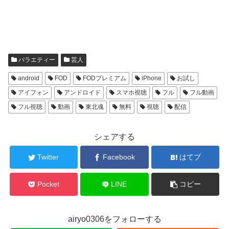
バラエティー
芸人
android
FOD
FODプレミアム
iPhone
お試し
アイフォン
アンドロイド
スマホ視聴
フル
フル動画
フル視聴
動画
東北魂
無料
視聴
配信
シェアする
Twitter
Facebook
はてブ
Pocket
LINE
コピー
airyo0306をフォローする