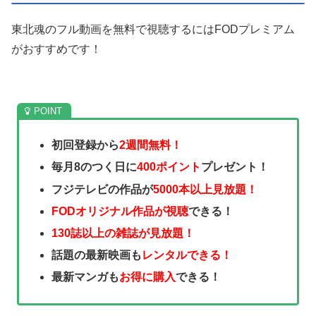
東北魂のフル動画を無料で視聴するにはFODプレミアム
がおすすめです！
初回登録から
2週間無料！
毎月8のつく日に
400ポイント
プレゼント！
フジテレビの作品が
5000本以上見放題！
FODオリジナル作品が視聴
できる！
130誌以上の雑誌が見放題！
話題の最新映画も
レンタルできる！
最新マンガも
お得に購入
できる！