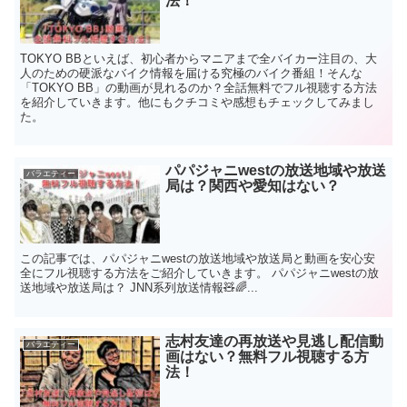
法！
TOKYO BBといえば、初心者からマニアまで全バイカー注目の、大
人のための硬派なバイク情報を届ける究極のバイク番組！そんな
「TOKYO BB」の動画が見れるのか？全話無料でフル視聴する方法
を紹介していきます。他にもクチコミや感想もチェックしてみまし
た。
パパジャニwestの放送地域や放送
バラエティー
局は？関西や愛知はない？
この記事では、パパジャニwestの放送地域や放送局と動画を安心安
全にフル視聴する方法をご紹介していきます。 パパジャニwestの放
送地域や放送局は？ JNN系列放送情報🧸🌈...
志村友達の再放送や見逃し配信動
バラエティー
画はない？無料フル視聴する方
法！