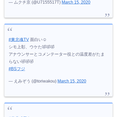
— ムクチ京 (@U7155517T)
March 15, 2020
#東北魂TV
面白い☺
シモ上彰、ウケた🤣🤣🤣
アナウンサーとコメンテーター役との温度差がたま
らない🤣🤣🤣
#BSフジ
— えみぞう (@toriwakou)
March 15, 2020