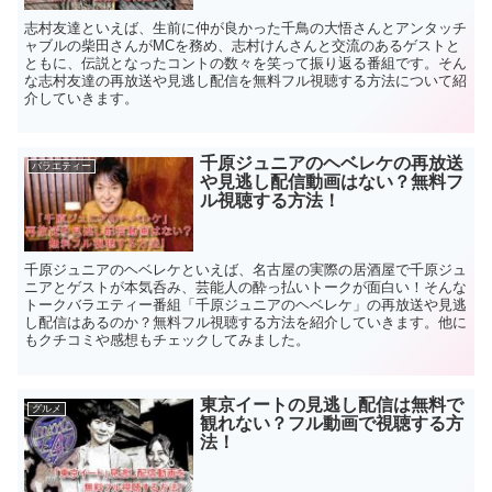
志村友達といえば、生前に仲が良かった千鳥の大悟さんとアンタッチ
ャブルの柴田さんがMCを務め、志村けんさんと交流のあるゲストと
ともに、伝説となったコントの数々を笑って振り返る番組です。そん
な志村友達の再放送や見逃し配信を無料フル視聴する方法について紹
介していきます。
千原ジュニアのヘベレケの再放送
バラエティー
や見逃し配信動画はない？無料フ
ル視聴する方法！
千原ジュニアのヘベレケといえば、名古屋の実際の居酒屋で千原ジュ
ニアとゲストが本気呑み、芸能人の酔っ払いトークが面白い！そんな
トークバラエティー番組「千原ジュニアのヘベレケ」の再放送や見逃
し配信はあるのか？無料フル視聴する方法を紹介していきます。他に
もクチコミや感想もチェックしてみました。
東京イートの見逃し配信は無料で
グルメ
観れない？フル動画で視聴する方
法！